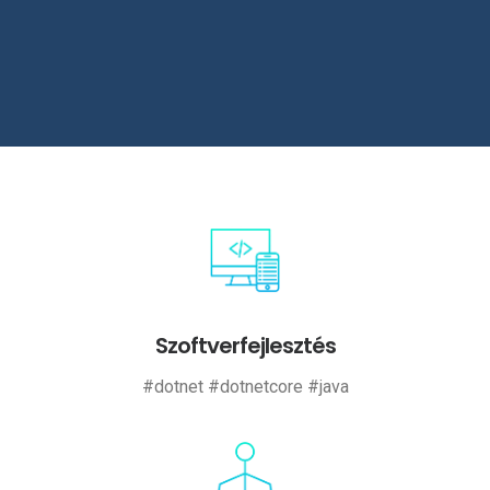
Szoftverfejlesztés
#dotnet #dotnetcore #java