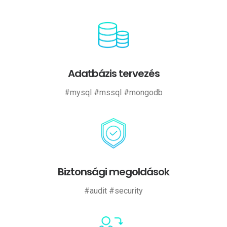
Adatbázis tervezés
#mysql #mssql #mongodb
Biztonsági megoldások
#audit #security