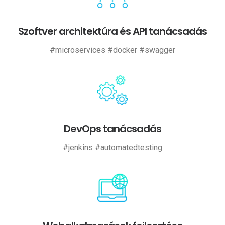
Szoftver architektúra és API tanácsadás
#microservices #docker #swagger
DevOps tanácsadás
#jenkins #automatedtesting