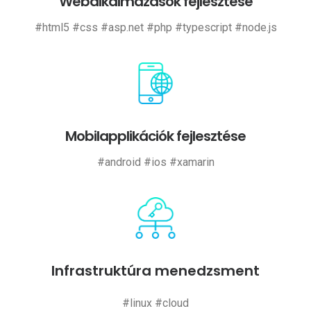
Webalkalmazások fejlesztése
#html5 #css #asp.net #php #typescript #node.js
Mobilapplikációk fejlesztése
#android #ios #xamarin
Infrastruktúra menedzsment
#linux #cloud